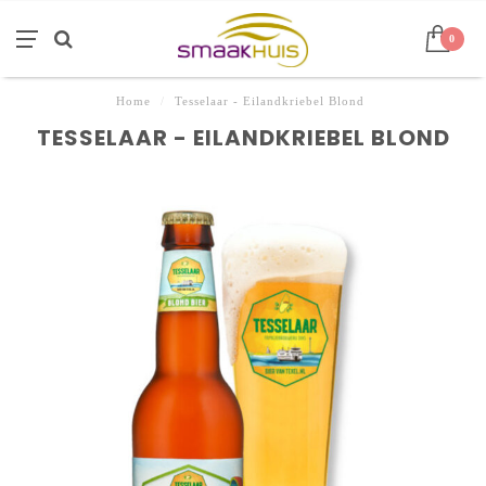
0
Home
/
Tesselaar - Eilandkriebel Blond
TESSELAAR - EILANDKRIEBEL BLOND