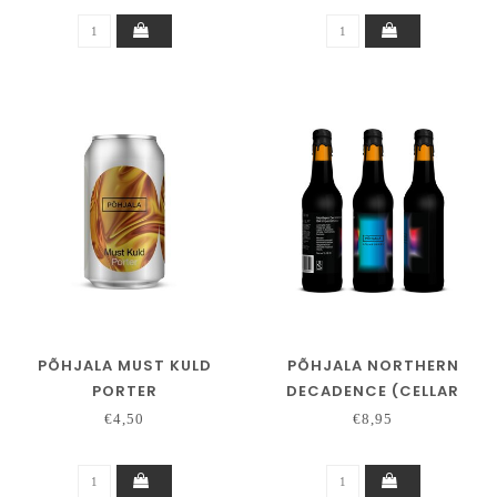
PÕHJALA MUST KULD
PÕHJALA NORTHERN
PORTER
DECADENCE (CELLAR
SERIES)
€4,50
€8,95