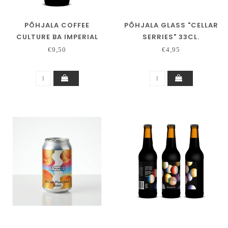
PÕHJALA COFFEE
PÕHJALA GLASS "CELLAR
CULTURE BA IMPERIAL
SERRIES" 33CL.
STOUT
€9,50
€4,95