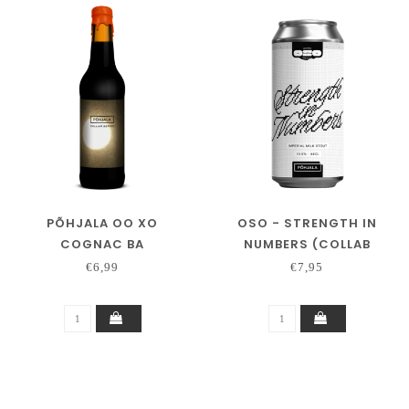
PÕHJALA OO XO
OSO - STRENGTH IN
COGNAC BA
NUMBERS (COLLAB
PÕHJALA)
€6,99
€7,95