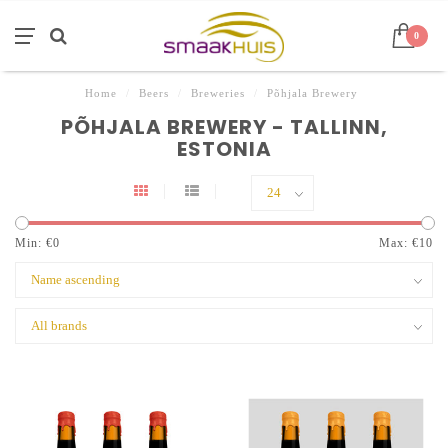
0
Home
/
Beers
/
Breweries
/
Põhjala Brewery
PÕHJALA BREWERY - TALLINN,
ESTONIA
Min: €
0
Max: €
10