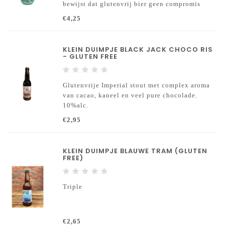
bewijst dat glutenvrij bier geen compromis
hoeft te zijn: met een lekker hoppig karakter en
€4,25
een toegankelijke 4,2% ABV.
KLEIN DUIMPJE BLACK JACK CHOCO RIS
- GLUTEN FREE
Glutenvrije Imperial stout met complex aroma
van cacao, kaneel en veel pure chocolade.
10%alc.
€2,95
KLEIN DUIMPJE BLAUWE TRAM (GLUTEN
FREE)
Triple
€2,65