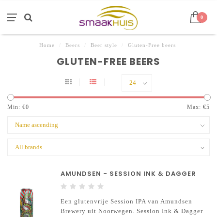
0
Home
/
Beers
/
Beer style
/
Gluten-Free beers
GLUTEN-FREE BEERS
Min: €
0
Max: €
5
AMUNDSEN - SESSION INK & DAGGER
Een glutenvrije Session IPA van Amundsen
Brewery uit Noorwegen. Session Ink & Dagger