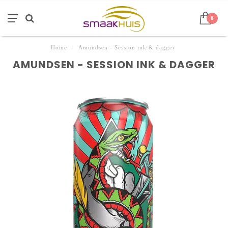
0
Home
/
Amundsen - Session ink & dagger
AMUNDSEN - SESSION INK & DAGGER