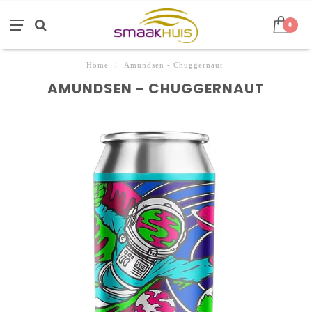
0
Home
/
Amundsen - Chuggernaut
AMUNDSEN - CHUGGERNAUT