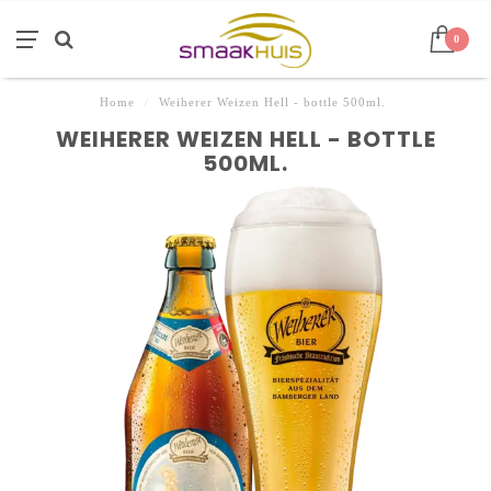
0
Home
/
Weiherer Weizen Hell - bottle 500ml.
WEIHERER WEIZEN HELL - BOTTLE
500ML.