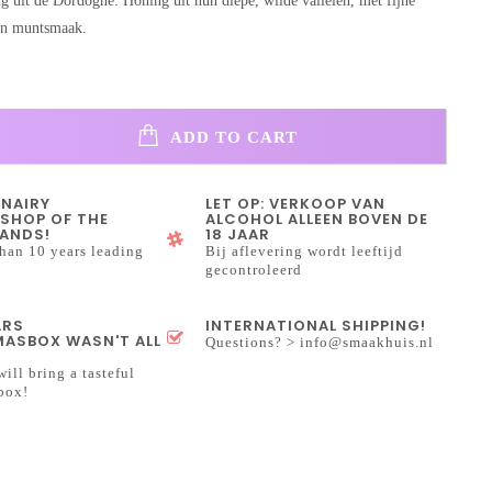
g uit de Dordogne. Honing uit hun diepe, wilde valleien, met fijne
een muntsmaak.
ADD TO CART
INAIRY
LET OP: VERKOOP VAN
SHOP OF THE
ALCOHOL ALLEEN BOVEN DE
ANDS!
18 JAAR
han 10 years leading
Bij aflevering wordt leeftijd
gecontroleerd
ARS
INTERNATIONAL SHIPPING!
ASBOX WASN'T ALL
Questions? >
info@smaakhuis.nl
will bring a tasteful
box!