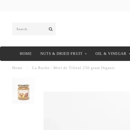
HOME
NUTS & DRIED FRUIT
OIL & VINEGAR
Home
/
La Ruche - Miel de Tilleul 250 gram Organic