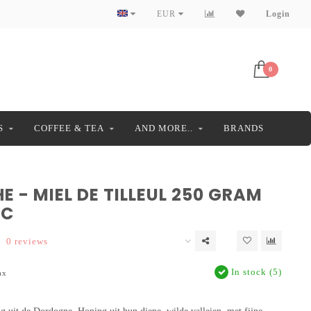
EUR
Login
0
S
COFFEE & TEA
AND MORE..
BRANDS
E - MIEL DE TILLEUL 250 GRAM
IC
0 reviews
In stock (5)
ax