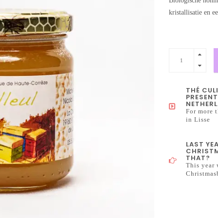
Biologische honin
kristallisatie en 
THÉ CUL
PRESENT
NETHERL
For more t
in Lisse
LAST YE
CHRISTM
THAT?
This year 
Christmas