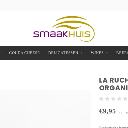
GOUDA CHEESE
DELICATESSEN
WINES
BEER
LA RUCH
ORGAN
€9,95
Incl. t