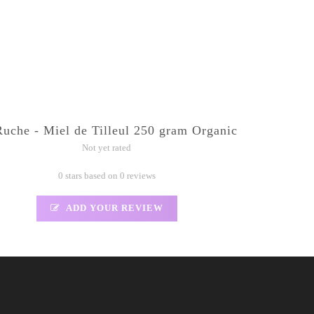
Ruche - Miel de Tilleul 250 gram Organic
Not yet rated
0 stars based on 0 reviews
ADD YOUR REVIEW