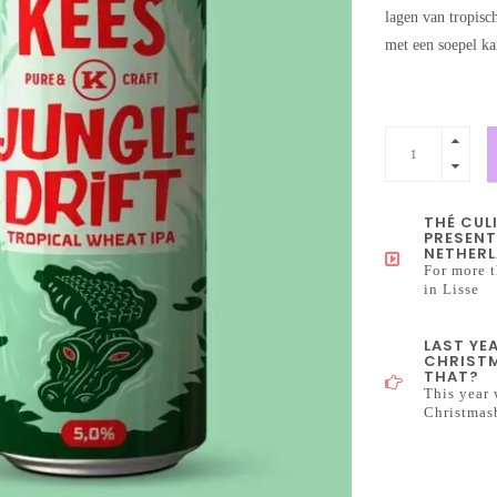
lagen van tropisch
met een soepel ka
THÉ CUL
PRESENT
NETHERL
For more t
in Lisse
LAST YE
CHRISTM
THAT?
This year 
Christmas