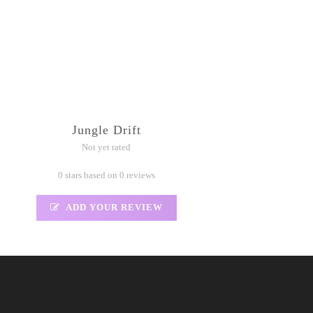
Jungle Drift
Not yet rated
0 stars based on 0 reviews
ADD YOUR REVIEW