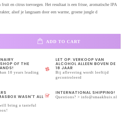
 fruit en citrus toevoegen. Het resultaat is een frisse, aromatische IPA
rakter, alsof je langzaam door een warme, groene jungle d
ADD TO CART
INAIRY
LET OP: VERKOOP VAN
SHOP OF THE
ALCOHOL ALLEEN BOVEN DE
ANDS!
18 JAAR
han 10 years leading
Bij aflevering wordt leeftijd
gecontroleerd
ARS
INTERNATIONAL SHIPPING!
ASBOX WASN'T ALL
Questions? >
info@smaakhuis.nl
will bring a tasteful
box!