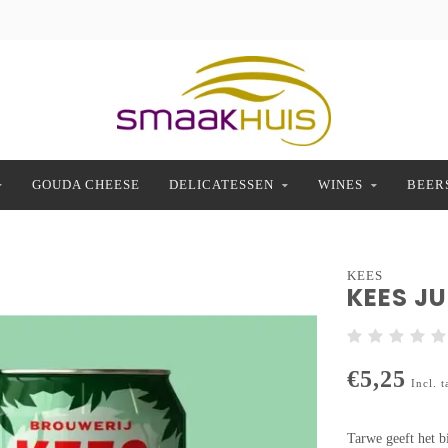
GOUDA CHEESE
DELICATESSEN
WINES
BEER
KEES
KEES JU
€5,25
Incl. t
Tarwe geeft het bi