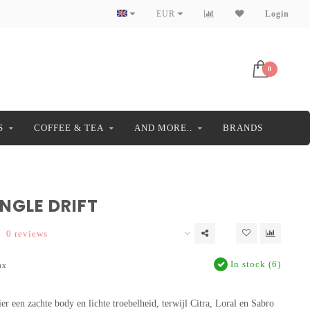
EUR
Login
0
S
COFFEE & TEA
AND MORE..
BRANDS
NGLE DRIFT
0 reviews
In stock (6)
ax
er een zachte body en lichte troebelheid, terwijl Citra, Loral en Sabro