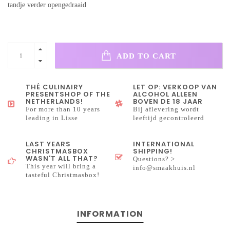
tandje verder opengedraaid
ADD TO CART
THÉ CULINAIRY
LET OP: VERKOOP VAN
PRESENTSHOP OF THE
ALCOHOL ALLEEN
NETHERLANDS!
BOVEN DE 18 JAAR
For more than 10 years
Bij aflevering wordt
leading in Lisse
leeftijd gecontroleerd
LAST YEARS
INTERNATIONAL
CHRISTMASBOX
SHIPPING!
WASN'T ALL THAT?
Questions? >
This year will bring a
info@smaakhuis.nl
tasteful Christmasbox!
INFORMATION