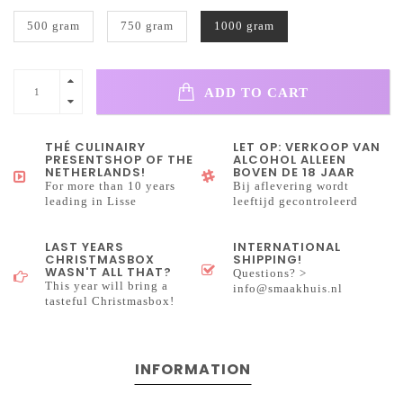
500 gram
750 gram
1000 gram
ADD TO CART
THÉ CULINAIRY
LET OP: VERKOOP VAN
PRESENTSHOP OF THE
ALCOHOL ALLEEN
NETHERLANDS!
BOVEN DE 18 JAAR
For more than 10 years
Bij aflevering wordt
leading in Lisse
leeftijd gecontroleerd
LAST YEARS
INTERNATIONAL
CHRISTMASBOX
SHIPPING!
WASN'T ALL THAT?
Questions? >
This year will bring a
info@smaakhuis.nl
tasteful Christmasbox!
INFORMATION