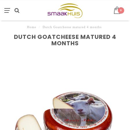
0
Home
/
Dutch Goatcheese matured 4 months
DUTCH GOATCHEESE MATURED 4
MONTHS