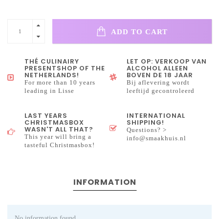
ADD TO CART
THÉ CULINAIRY
LET OP: VERKOOP VAN
PRESENTSHOP OF THE
ALCOHOL ALLEEN
NETHERLANDS!
BOVEN DE 18 JAAR
For more than 10 years
Bij aflevering wordt
leading in Lisse
leeftijd gecontroleerd
LAST YEARS
INTERNATIONAL
CHRISTMASBOX
SHIPPING!
WASN'T ALL THAT?
Questions? >
This year will bring a
info@smaakhuis.nl
tasteful Christmasbox!
INFORMATION
No information found