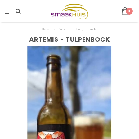
0
Home
/
Artemis - Tulpenbock
ARTEMIS - TULPENBOCK