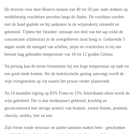
De druiven voor deze Reserve komen van 40 tot 50 jaar oude stokken op
middelmatig vruchtbare percelen langs de Andes. De vruchtjes worden
met de hand geplukt en bij aankomst in de wijnmakerij ontsteeld en
gekneusd. Tijdens het 'bloeden' ontsnapt een deel van het sap zodat de
concentratie schilextract in de overgebleven most hoog is. Gedurende 5
dagen weekt dit mengsel van schillen, pitjes en vruchtvlees in bij een
bewust laag gehouden temperatuur van 10 tot 12 graden Celsius.
Na persing kan de eerste fermentatie bij een hoge temperatuur op tank tot
een goed einde komen. Als de malolactische gisting aanvangt wordt de
wijn overgestoken op vat waarin het proces verder plaatsvindt.
Na 14 maanden rijping op 85% Frans en 15% Amerikaans eiken wordt de
wijn gebotteld. Die is dan donkerpaars gekleurd, krachtig en
geconcentreerd met stevige aroma's van bramen, zwarte bessen, pruimen,
chocola, mokka, leer en teer.
Zijn ferme ronde structuur en zachte tannines maken hem - geschonken