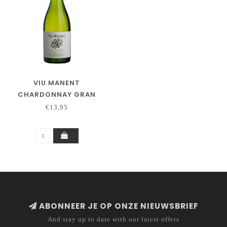
VIU MANENT
CHARDONNAY GRAN
RESERVA
€13,95
ABONNEER JE OP ONZE NIEUWSBRIEF
And stay up to date with our latest offers