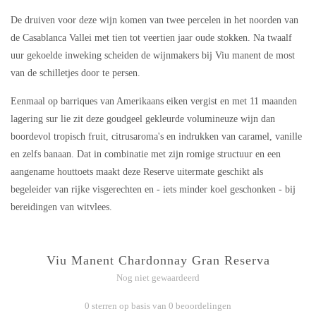
De druiven voor deze wijn komen van twee percelen in het noorden van
de Casablanca Vallei met tien tot veertien jaar oude stokken. Na twaalf
uur gekoelde inweking scheiden de wijnmakers bij Viu manent de most
van de schilletjes door te persen.
Eenmaal op barriques van Amerikaans eiken vergist en met 11 maanden
lagering sur lie zit deze goudgeel gekleurde volumineuze wijn dan
boordevol tropisch fruit, citrusaroma's en indrukken van caramel, vanille
en zelfs banaan. Dat in combinatie met zijn romige structuur en een
aangename houttoets maakt deze Reserve uitermate geschikt als
begeleider van rijke visgerechten en - iets minder koel geschonken - bij
bereidingen van witvlees.
Viu Manent Chardonnay Gran Reserva
Nog niet gewaardeerd
0 sterren op basis van 0 beoordelingen