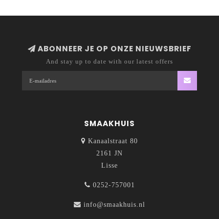
Tenslotte wordt de pasta verpakt in smaakvolle dozen; wat
ze ook zeer geschikt maakt als cadeau.
ABONNEER JE OP ONZE NIEUWSBRIEF
And stay up to date with our latest offers
SMAAKHUIS
Kanaalstraat 80
2161 JN
Lisse
0252-757001
info@smaakhuis.nl