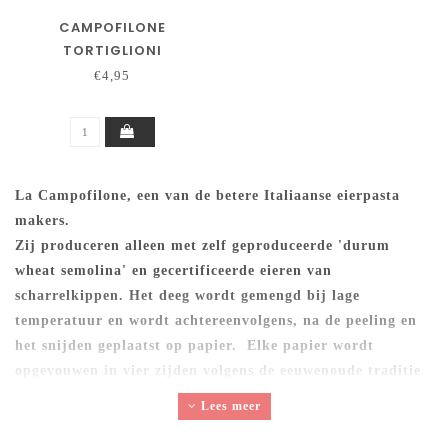
CAMPOFILONE
TORTIGLIONI
€4,95
La Campofilone, een van de betere Italiaanse eierpasta
makers.
Zij produceren alleen met zelf geproduceerde 'durum
wheat semolina' en gecertificeerde eieren van
scharrelkippen. Het deeg wordt gemengd bij lage
temperatuur en wordt achtereenvolgens, na de peeling en
het snijden geplaatst op papier. Elke papier wordt
opgevouwen in vier zijden volgens de eeuwenoude traditie
van Campofilone. De laatste stap van het productieproces
Lees meer
is het drogen, wordt gedaan op zeer lage temperatuur
(onder 36 ° C), tussen de 20-48 uur.