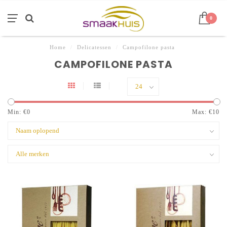
0
Home
/
Delicatessen
/
Campofilone pasta
CAMPOFILONE PASTA
Min: €
0
Max: €
10