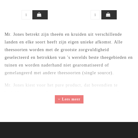
Mr. Jones betrekt zijn theeën en kruiden uit verschillende
landen en elke soort heeft zijn eigen unieke afkomst. Alle
theesoorten worden met de grootste zorgvuldigheid
geselecteerd en betrokken van 's werelds beste theegebieden en
tuinen en worden naderhand niet gearomatiseerd of
gemelangeerd met andere theesoorten (single source).
Mr. Jones kiest voor het pure product, dat bovendien te
herleiden is tot aan de bron. Omdat thee een natuurproduct is
Lees meer
kunnen er door seizoensinvloeden kleine verschillen in smaak
en kleur optreden.
Mr. Jones theeën en infusies bestaan alleen uit natuurlijke
ingrediënten, ofwel het pure theeblad of kruid. Geen van zijn
theeën bevat kunstmatige toevoegingen. De Chinese theeën