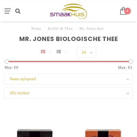
0
Home
/
Koffie & Thee
/
Mr. Jones thee
MR. JONES BIOLOGISCHE THEE
Min: €
0
Max: €
5