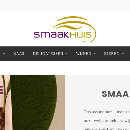
N
KAAS
DELICATESSEN
WIJNEN
BIEREN
SMAAK
Ons assortiment losse t
onze website hebben wij
andere soort op zoek? B