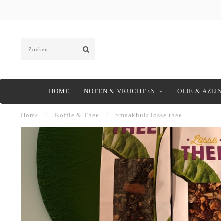
HOME
NOTEN & VRUCHTEN
OLIE & AZIJ
Home
/
Koffie & Thee
/
Smaakhuis losse thee