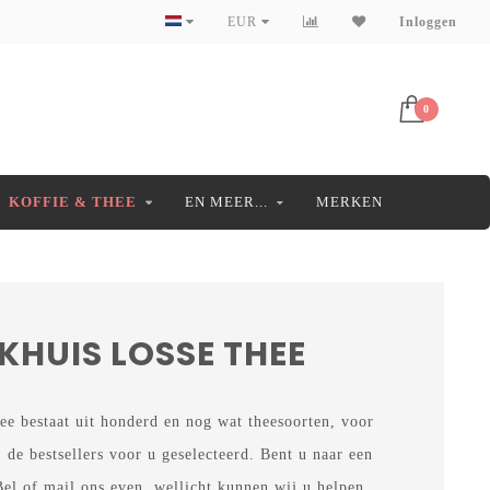
EUR
Inloggen
0
KOFFIE & THEE
EN MEER...
MERKEN
HUIS LOSSE THEE
hee bestaat uit honderd en nog wat theesoorten, voor
 de bestsellers voor u geselecteerd. Bent u naar een
el of mail ons even, wellicht kunnen wij u helpen.