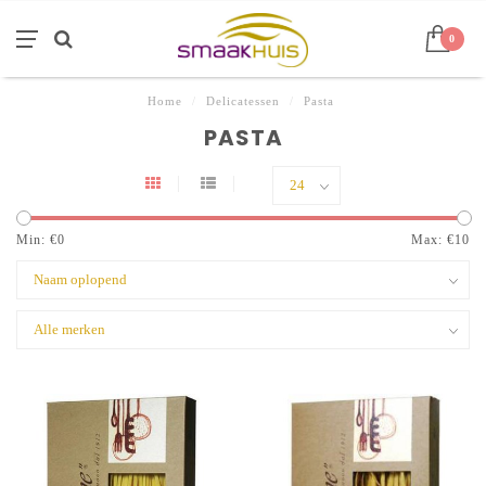
0
Home
/
Delicatessen
/
Pasta
PASTA
Min: €
0
Max: €
10