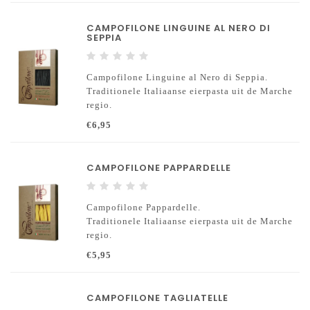
CAMPOFILONE LINGUINE AL NERO DI
SEPPIA
Campofilone Linguine al Nero di Seppia.
Traditionele Italiaanse eierpasta uit de Marche
regio.
De gebruikte eieren zijn gegarandeerd
€6,95
scharreleieren en bovendien zijn de kippen
alleen gevoerd met natuurlijke voeding en
GMO-vrije granen.
CAMPOFILONE PAPPARDELLE
Campofilone Pappardelle.
Traditionele Italiaanse eierpasta uit de Marche
regio.
De gebruikte eieren zijn gegarandeerd
€5,95
scharreleieren en bovendien zijn de kippen
alleen gevoerd met natuurlijke voeding en
GMO-vrije granen.
CAMPOFILONE TAGLIATELLE