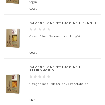
regio.
De gebruikte eieren zijn gegarandeerd
€5,95
scharreleieren en bovendien zijn de kippen
alleen gevoerd met natuurlijke voeding en
GMO-vrije granen.
CAMPOFILONE FETTUCCINE AI FUNGHI
Campofilone Fettuccine ai Funghi.
€6,95
CAMPOFILONE FETTUCCINE AL
PEPERONCINO
Campofilone Futtuccine al Peperoncino
€6,95