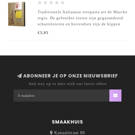
Traditionele Italiaanse eierpasta uit de Marche
regio. De gebruikte eieren zijn gegarandeerd
scharreleieren en bovendien zijn de kippen
alleen gevoerd met natuurlijke voeding en
€5,95
GMO-vrije granen.
ABONNEER JE OP ONZE NIEUWSBRIEF
And stay up to date with our latest offers
SMAAKHUIS
Kanaalstraat 80