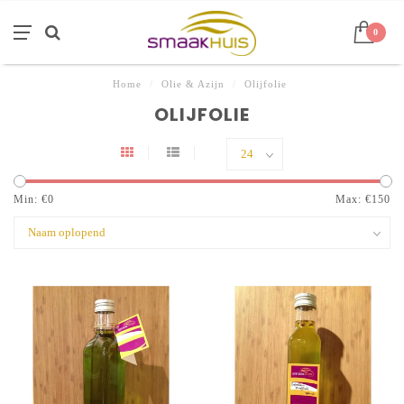
0
Home
/
Olie & Azijn
/
Olijfolie
OLIJFOLIE
Min: €
0
Max: €
150