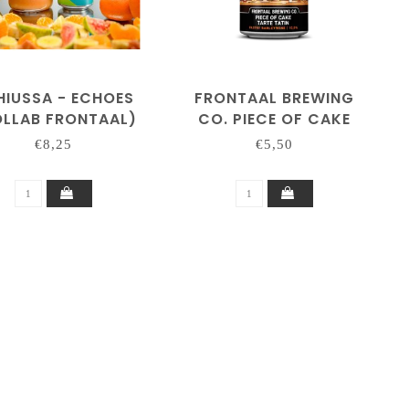
HIUSSA - ECHOES
FRONTAAL BREWING
LLAB FRONTAAL)
CO. PIECE OF CAKE
'TARTE TATIN'
€8,25
€5,50