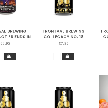
AAL BREWING
FRONTAAL BREWING
FR
GOT FRIENDS IN
CO. LEGACY NO. 18
CO
SIC BUSINESS
€8,95
€7,95
A. 2025