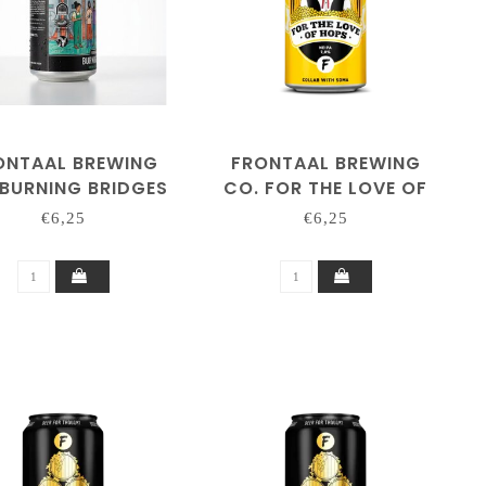
ONTAAL BREWING
FRONTAAL BREWING
 BURNING BRIDGES
CO. FOR THE LOVE OF
HOPS 'SOMA'
€6,25
€6,25