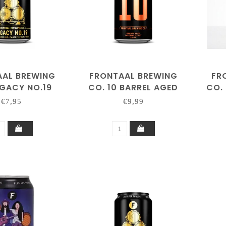
AAL BREWING
FRONTAAL BREWING
FR
EGACY NO.19
CO. 10 BARREL AGED
CO.
IMPERIAL STOUT
€7,95
€9,99