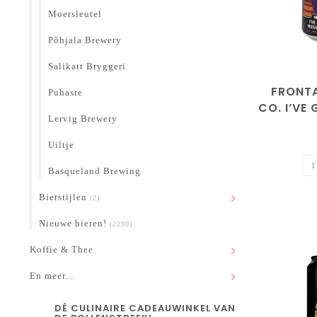
Moersleutel
Põhjala Brewery
Salikatt Bryggeri
FRONT
Puhaste
CO. I’VE 
Lervig Brewery
THE MU
B.
Uiltje
Basqueland Brewing
Bierstijlen
(2)
Nieuwe bieren!
(2290)
Koffie & Thee
En meer...
DÉ CULINAIRE CADEAUWINKEL VAN