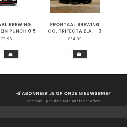
AAL BREWING
FRONTAAL BREWING
EIN PUNCH 0.5
CO. TRIFECTA B.A. - 3
OL ARME NEIPA
FLESSEN
€2,95
€34,99
ABONNEER JE OP ONZE NIEUWSBRIEF
And stay up to date with our latest offers