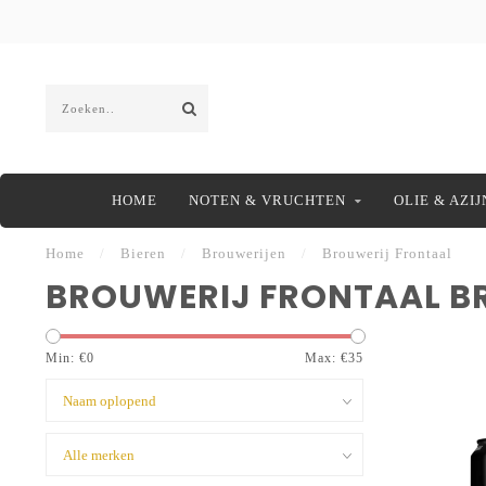
HOME
NOTEN & VRUCHTEN
OLIE & AZIJ
Home
/
Bieren
/
Brouwerijen
/
Brouwerij Frontaal
BROUWERIJ FRONTAAL B
Min: €
0
Max: €
35