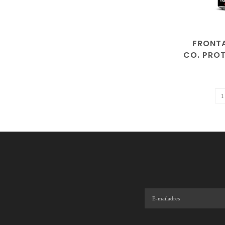
FRONT
CO. PROT
| ALCOH