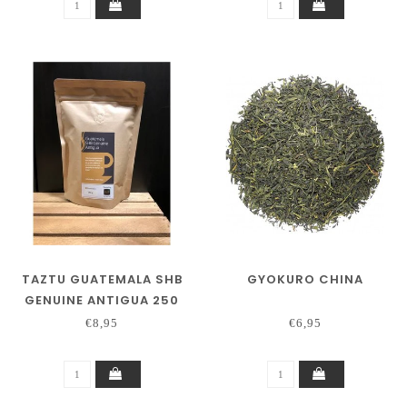
TAZTU GUATEMALA SHB
GYOKURO CHINA
GENUINE ANTIGUA 250
GRAM
€8,95
€6,95