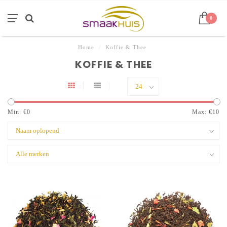
0
Home
/
Koffie & Thee
KOFFIE & THEE
Min: €
0
Max: €
10