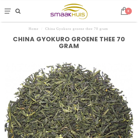
0
Home
/
China Gyokuro groene thee 70 gram
CHINA GYOKURO GROENE THEE 70
GRAM