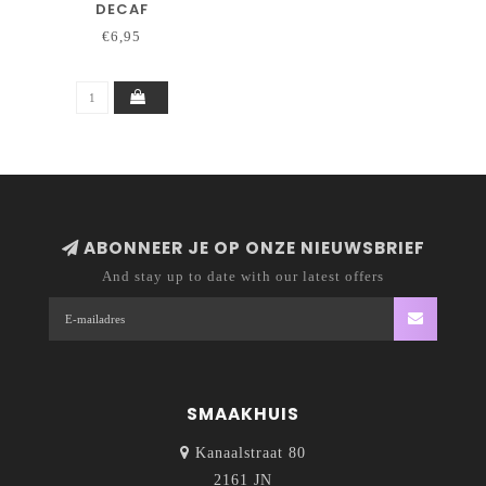
DECAF
€6,95
ABONNEER JE OP ONZE NIEUWSBRIEF
And stay up to date with our latest offers
SMAAKHUIS
Kanaalstraat 80
2161 JN