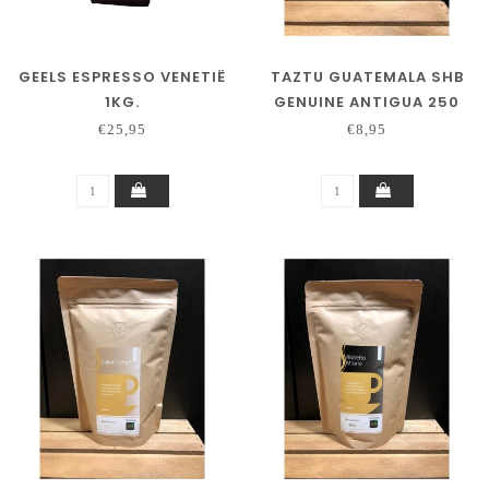
GEELS ESPRESSO VENETIË
TAZTU GUATEMALA SHB
1KG.
GENUINE ANTIGUA 250
GRAM
€25,95
€8,95