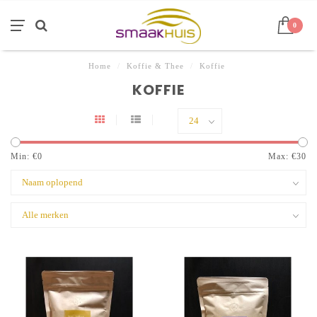
0
Home
/
Koffie & Thee
/
Koffie
KOFFIE
Min: €
0
Max: €
30