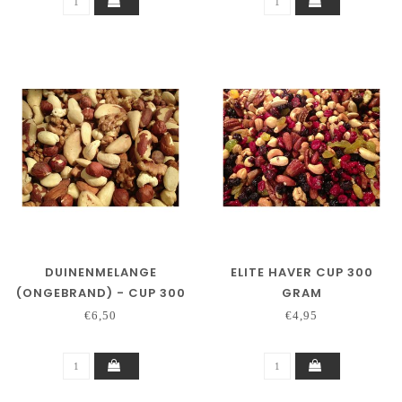
DUINENMELANGE
ELITE HAVER CUP 300
(ONGEBRAND) - CUP 300
GRAM
GRAM
€6,50
€4,95