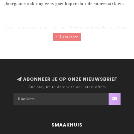
doorgaans ook nog eens goedkoper dan de supermarkten.
Naast noten verkopen wij ook diverse zuidvruchten, pitten
en zaden.
Lees meer
ABONNEER JE OP ONZE NIEUWSBRIEF
And stay up to date with our latest offers
SMAAKHUIS