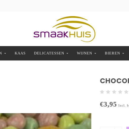
N
KAAS
DELICATESSEN
WIJNEN
BIEREN
CHOCOL
€3,95
Incl. 