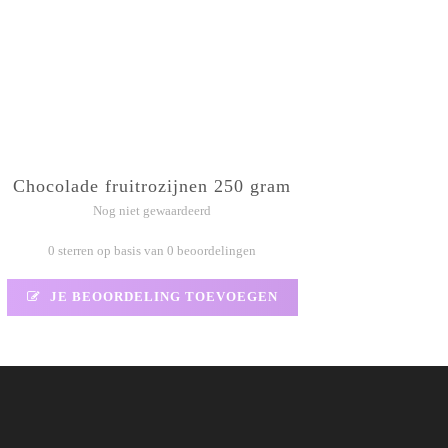
Chocolade fruitrozijnen 250 gram
Nog niet gewaardeerd
0 sterren op basis van 0 beoordelingen
JE BEOORDELING TOEVOEGEN