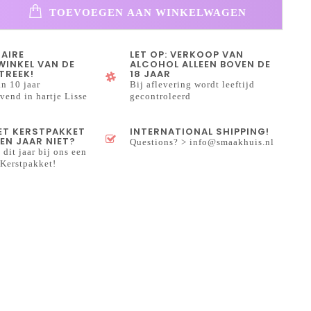
TOEVOEGEN AAN WINKELWAGEN
NAIRE
LET OP: VERKOOP VAN
INKEL VAN DE
ALCOHOL ALLEEN BOVEN DE
TREEK!
18 JAAR
n 10 jaar
Bij aflevering wordt leeftijd
end in hartje Lisse
gecontroleerd
HET KERSTPAKKET
INTERNATIONAL SHIPPING!
EN JAAR NIET?
Questions? >
info@smaakhuis.nl
 dit jaar bij ons een
Kerstpakket!