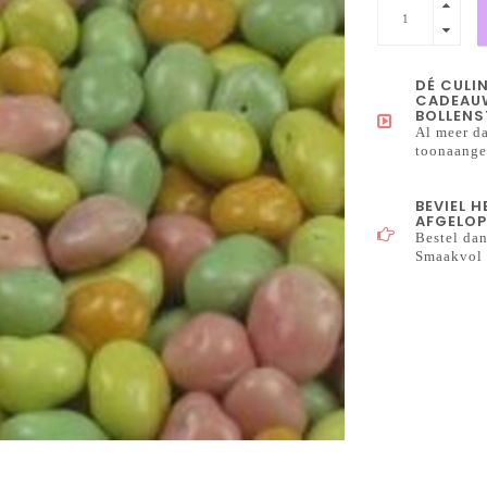
DÉ CULI
CADEAUW
BOLLENS
Al meer da
toonaangev
BEVIEL 
AFGELOP
Bestel dan
Smaakvol 