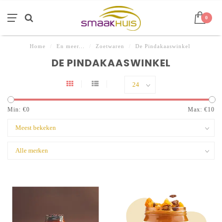
0
Home
/
En meer...
/
Zoetwaren
/
De Pindakaaswinkel
DE PINDAKAASWINKEL
Min: €
0
Max: €
10