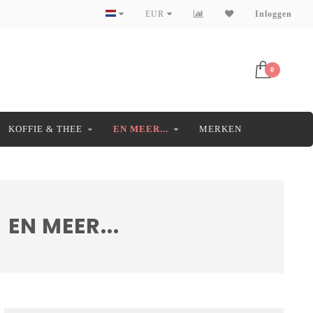
EUR
Inloggen
0
KOFFIE & THEE
EN MEER...
MERKEN
EN MEER...