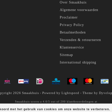
Over Smaakhuis
Algemene voorwaarden
Proclaimer
Privacy Policy
Betaalmethoden
Verzenden & retourneren
Klantenservice
Sitemap
International shipping
pyright 2026 Smaakhuis - Powered by
Lightspeed
- Theme by
Dyvelo
Smaakhuis
scores a
4.6
/
5
out of
200
klantbeoordelingen at
kkoord met het gebruik van cookies om onze website te verbeteren.