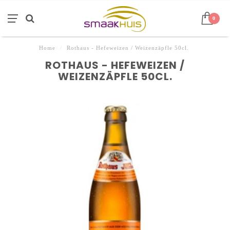
0
Home
/
Rothaus - Hefeweizen / Weizenzäpfle 50cl.
ROTHAUS - HEFEWEIZEN /
WEIZENZÄPFLE 50CL.