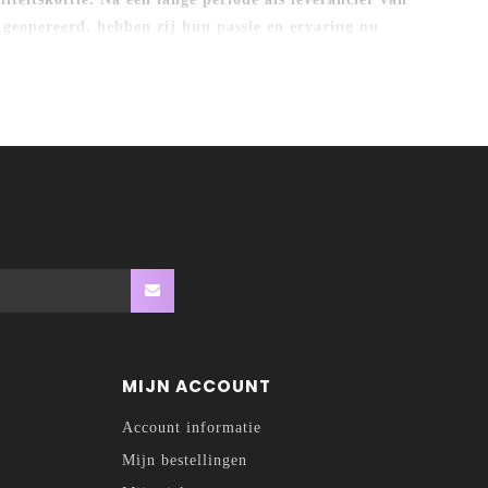
 geopereerd, hebben zij hun passie en ervaring nu
clusief koffiemerk. Ontdek dus nu deze "single origin"
MIJN ACCOUNT
Account informatie
Mijn bestellingen