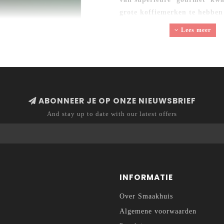
grote koffiemerken te hebben
vertaald naar een nieuw en ex
Lees meer
koffiebonen van Taztu!
ABONNEER JE OP ONZE NIEUWSBRIEF
And stay up to date with our latest offers
INFORMATIE
Over Smaakhuis
Algemene voorwaarden