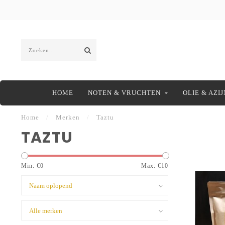
HOME
NOTEN & VRUCHTEN
OLIE & AZIJ
Home
/
Merken
/
Taztu
TAZTU
Min: €
0
Max: €
10