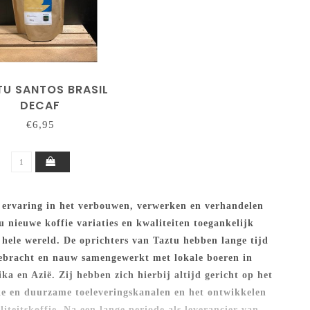
TU SANTOS BRASIL
DECAF
€6,95
r ervaring in het verbouwen, verwerken en verhandelen
u nieuwe koffie variaties en kwaliteiten toegankelijk
hele wereld. De oprichters van Taztu hebben lange tijd
gebracht en nauw samengewerkt met lokale boeren in
ka en Azië. Zij hebben zich hierbij altijd gericht op het
e en duurzame toeleveringskanalen en het ontwikkelen
iteitskoffie. Na een lange periode als leverancier van