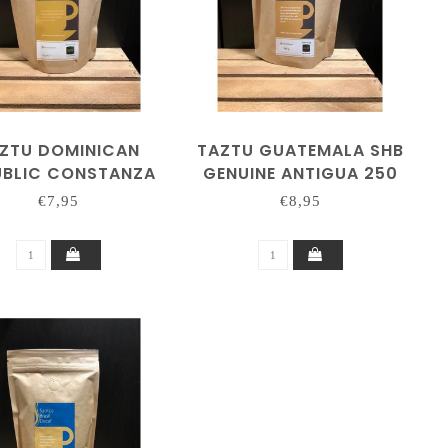
ZTU DOMINICAN
TAZTU GUATEMALA SHB
UBLIC CONSTANZA
GENUINE ANTIGUA 250
250 GRAM
GRAM
€7,95
€8,95