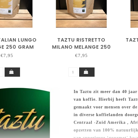
TALIAN LUNGO
TAZTU RISTRETTO
TAZ
GE 250 GRAM
MILANO MELANGE 250
GRAM
€7,95
€7,95
In Taztu zit meer dan 40 jaa
van koffie. Hierbij heeft Tazt
gemaakt voor mensen over de 
in diverse koffielanden door
Centraal -Zuid Amerika , Afri
opzetten van 100% natuurlijk
van superieure ‘gourmet' kwal