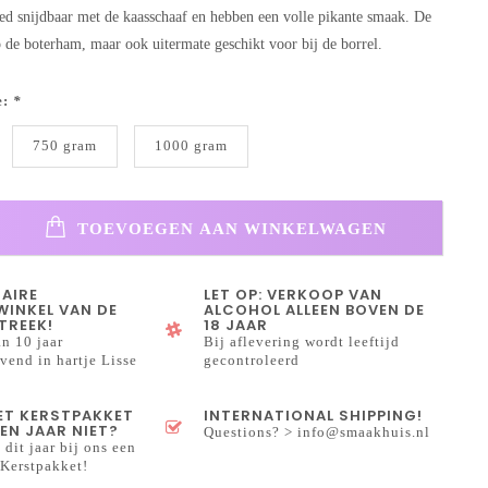
ed snijdbaar met de kaasschaaf en hebben een volle pikante smaak. De
op de boterham, maar ook uitermate geschikt voor bij de borrel.
e:
*
750 gram
1000 gram
TOEVOEGEN AAN WINKELWAGEN
NAIRE
LET OP: VERKOOP VAN
INKEL VAN DE
ALCOHOL ALLEEN BOVEN DE
TREEK!
18 JAAR
n 10 jaar
Bij aflevering wordt leeftijd
end in hartje Lisse
gecontroleerd
HET KERSTPAKKET
INTERNATIONAL SHIPPING!
EN JAAR NIET?
Questions? >
info@smaakhuis.nl
 dit jaar bij ons een
Kerstpakket!