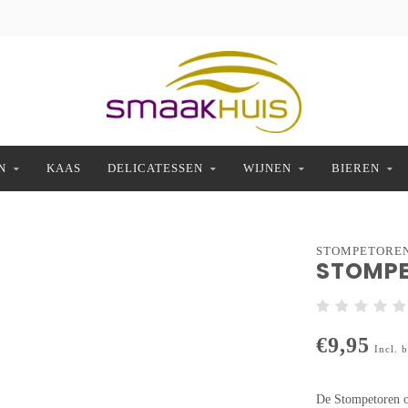
N
KAAS
DELICATESSEN
WIJNEN
BIEREN
STOMPETORE
STOMPE
€9,95
Incl. 
De Stompetoren o