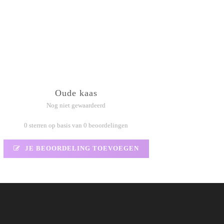
Oude kaas
Nog niet gewaardeerd
0 sterren op basis van 0 beoordelingen
JE BEOORDELING TOEVOEGEN