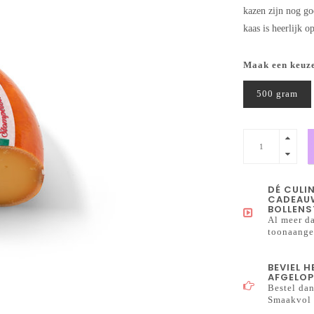
kazen zijn nog go
kaas is heerlijk 
Maak een keuz
500 gram
DÉ CULI
CADEAUW
BOLLENS
Al meer da
toonaangev
BEVIEL 
AFGELOP
Bestel dan
Smaakvol 