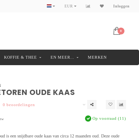
EUR
Inloggen
0
KOFFIE & THEE
EN MEER...
MERKEN
N
TOREN OUDE KAAS
0 beoordelingen
Op voorraad (11)
btw
ud is een snijdbare oude kaas van circa 12 maanden oud. Deze oude