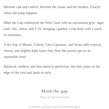
Between risk and control, between the classic and the modern. Exactly
where the jump happens.
Mind the Gap reinterprets the West Coast with an uncommon grist: lager
malt, chit, wheat, and T-50, bringing a golden, crisp body with a touch
of sweetness.
A dry hop of Mosaic, Galaxy, Citra Lupomax, and Strata adds tropical,
citrusy, and slightly dank layers that float like power-ups on an
impossible level.
Balanced, modern, and fine-tuned to perfection, this beer plays on the
edge of the void and lands in style.
Mind the gap
Nog niet gewaardeerd
0 sterren op basis van 0 beoordelingen