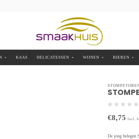
N
KAAS
DELICATESSEN
WIJNEN
BIEREN
STOMPETORE
STOMPE
€8,75
Incl. 
De jong belegen 