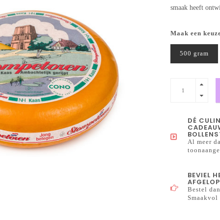
smaak heeft ontwi
Maak een keuz
500 gram
DÉ CULI
CADEAUW
BOLLENS
Al meer da
toonaangev
BEVIEL 
AFGELOP
Bestel dan
Smaakvol 