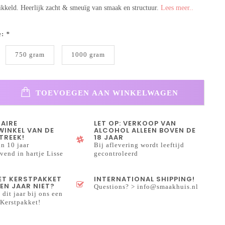
kkeld. Heerlijk zacht & smeuïg van smaak en structuur.
Lees meer..
e:
*
750 gram
1000 gram
TOEVOEGEN AAN WINKELWAGEN
NAIRE
LET OP: VERKOOP VAN
INKEL VAN DE
ALCOHOL ALLEEN BOVEN DE
TREEK!
18 JAAR
n 10 jaar
Bij aflevering wordt leeftijd
end in hartje Lisse
gecontroleerd
HET KERSTPAKKET
INTERNATIONAL SHIPPING!
EN JAAR NIET?
Questions? >
info@smaakhuis.nl
 dit jaar bij ons een
Kerstpakket!