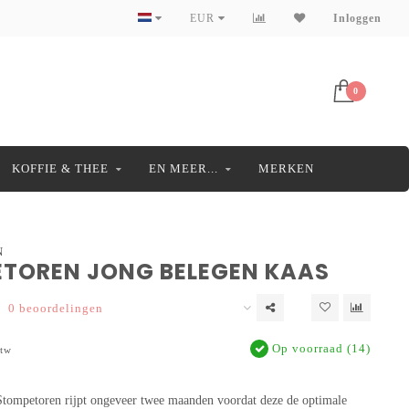
EUR
Inloggen
0
KOFFIE & THEE
EN MEER...
MERKEN
N
TOREN JONG BELEGEN KAAS
0 beoordelingen
Op voorraad (14)
btw
Stompetoren rijpt ongeveer twee maanden voordat deze de optimale