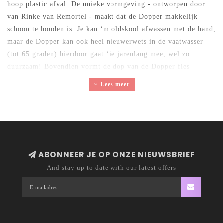
hoop plastic afval. De unieke vormgeving - ontworpen door
van Rinke van Remortel - maakt dat de Dopper makkelijk
schoon te houden is. Je kan ‘m oldskool afwassen met de hand,
maar de Dopper kan ook heel nieuwerwets in de vaatwasser
(tot 65 graden) hierdoor gaat ‘ie jarenlang mee, wel zo
duurzaam! Bovendien vormt de dop van de Dopper fles
omgekeerd een bekertje, zo wordt kraanwater letterlijk op een
Lees meer
voetstuk geplaatst. De Dopper wordt klimaatneutraal
geproduceerd, is bpa vrij en volledig recyclebaar.
ABONNEER JE OP ONZE NIEUWSBRIEF
And stay up to date with our latest offers