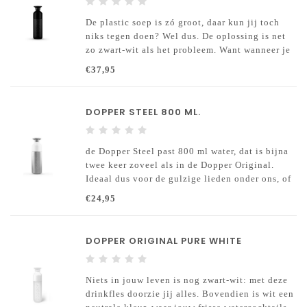
De plastic soep is zó groot, daar kun jij toch
niks tegen doen? Wel dus. De oplossing is net
zo zwart-wit als het probleem. Want wanneer je
kraanwater drinkt uit je Dopper Insulated
€37,95
Blazing Black bescherm je jouw eigen stukje
schone oceaan.
DOPPER STEEL 800 ML.
de Dopper Steel past 800 ml water, dat is bijna
twee keer zoveel als in de Dopper Original.
Ideaal dus voor de gulzige lieden onder ons, of
juist de hele luie donders die willen besparen
€24,95
op heen-en-weertjes naar de kraan.
DOPPER ORIGINAL PURE WHITE
Niets in jouw leven is nog zwart-wit: met deze
drinkfles doorzie jij alles. Bovendien is wit een