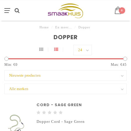
0
Home
/
En meer...
/
Dopper
DOPPER
Min: €
0
Max: €
45
CORD - SAGE GREEN
Dopper Cord - Sage Green