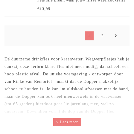
neutrale kleur, waar jouw frisse watercocktails
doorheen knallen!
€13,95
1
2
Dé duurzame drinkfles voor kraanwater. Wegwerpflesjes heb je
dankzij deze herbruikbare fles niet meer nodig, dat scheelt een
hoop plastic afval. De unieke vormgeving - ontworpen door
van Rinke van Remortel - maakt dat de Dopper makkelijk
schoon te houden is. Je kan ‘m oldskool afwassen met de hand,
maar de Dopper kan ook heel nieuwerwets in de vaatwasser
(tot 65 graden) hierdoor gaat ‘ie jarenlang mee, wel zo
duurzaam! Bovendien vormt de dop van de Dopper fles
omgekeerd een bekertje, zo wordt kraanwater letterlijk op een
Lees meer
voetstuk geplaatst. De Dopper wordt klimaatneutraal
geproduceerd, is bpa vrij en volledig recyclebaar.