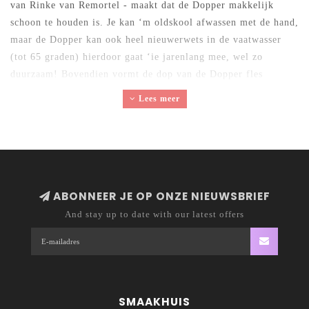
van Rinke van Remortel - maakt dat de Dopper makkelijk
schoon te houden is. Je kan ‘m oldskool afwassen met de hand,
maar de Dopper kan ook heel nieuwerwets in de vaatwasser
(tot 65 graden) hierdoor gaat ‘ie jarenlang mee, wel zo
duurzaam! Bovendien vormt de dop van de Dopper fles
omgekeerd een bekertje, zo wordt kraanwater letterlijk op een
Lees meer
voetstuk geplaatst. De Dopper wordt klimaatneutraal
geproduceerd, is bpa vrij en volledig recyclebaar.
ABONNEER JE OP ONZE NIEUWSBRIEF
And stay up to date with our latest offers
SMAAKHUIS