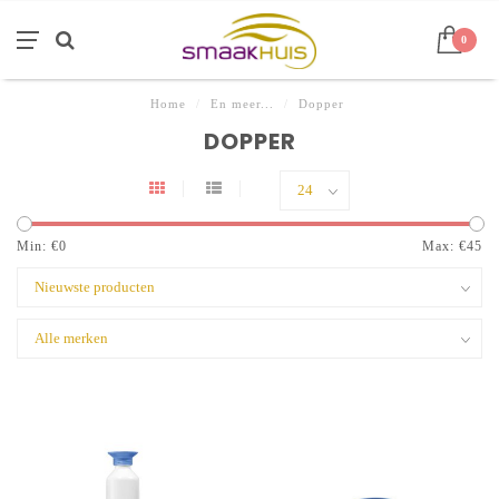
0
Home
/
En meer...
/
Dopper
DOPPER
Min: €
0
Max: €
45