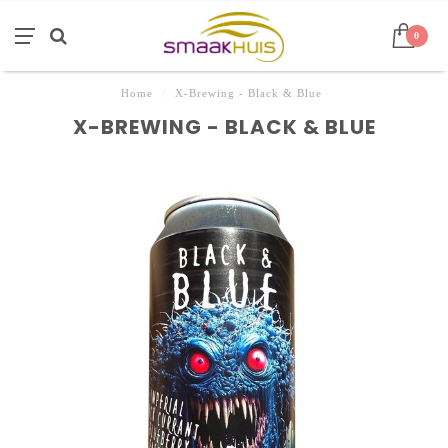
0
Home
/
X-Brewing - Black & Blue
X-BREWING - BLACK & BLUE