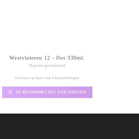
Westvleteren 12 - fles 330ml.
Nog niet gewaardeerd
0 sterren op basis van 0 beoordelingen
JE BEOORDELING TOEVOEGEN