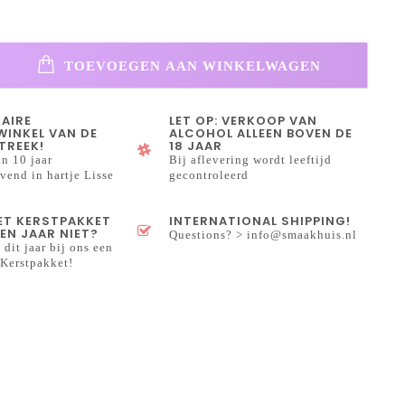
TOEVOEGEN AAN WINKELWAGEN
NAIRE
LET OP: VERKOOP VAN
INKEL VAN DE
ALCOHOL ALLEEN BOVEN DE
TREEK!
18 JAAR
n 10 jaar
Bij aflevering wordt leeftijd
end in hartje Lisse
gecontroleerd
HET KERSTPAKKET
INTERNATIONAL SHIPPING!
EN JAAR NIET?
Questions? >
info@smaakhuis.nl
 dit jaar bij ons een
Kerstpakket!