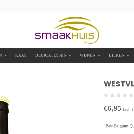
N
KAAS
DELICATESSEN
WIJNEN
BIEREN
WESTVLE
€6,95
Incl. 
"Best Belgium Qu