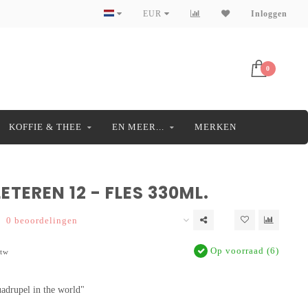
EUR
Inloggen
0
KOFFIE & THEE
EN MEER...
MERKEN
TEREN 12 - FLES 330ML.
0 beoordelingen
Op voorraad (6)
btw
adrupel in the world"