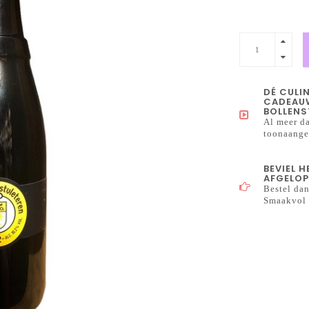
DÉ CULI
CADEAUW
BOLLENS
Al meer da
toonaangev
BEVIEL 
AFGELOP
Bestel dan
Smaakvol 