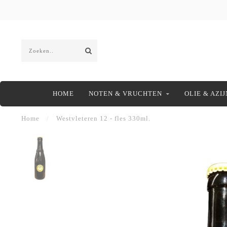
HOME
NOTEN & VRUCHTEN
OLIE & AZIJ
Home
/
Westvleteren 12 - fles 330ml.