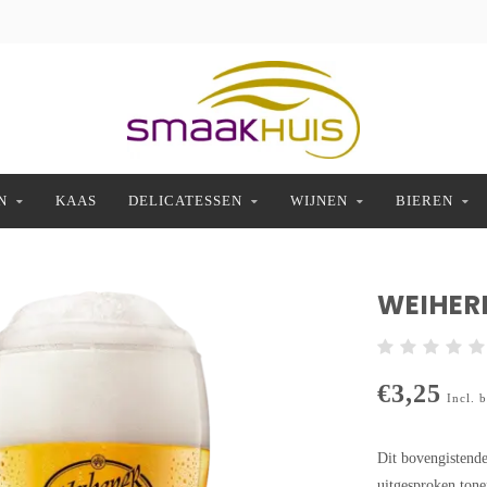
N
KAAS
DELICATESSEN
WIJNEN
BIEREN
WEIHERE
€3,25
Incl. 
Dit bovengistende 
uitgesproken tone