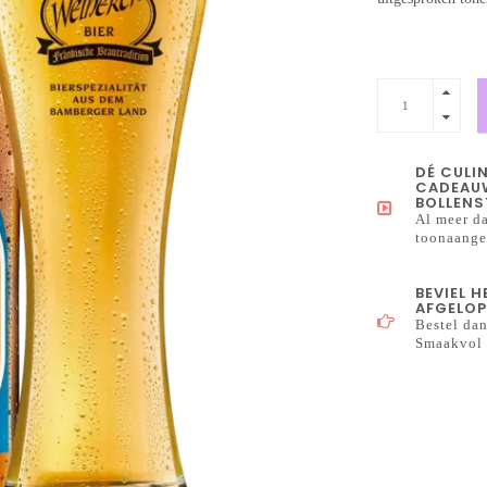
DÉ CULI
CADEAUW
BOLLENS
Al meer da
toonaangev
BEVIEL 
AFGELOP
Bestel dan
Smaakvol 