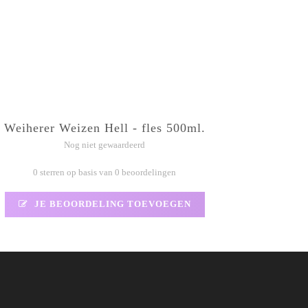
Weiherer Weizen Hell - fles 500ml.
Nog niet gewaardeerd
0 sterren op basis van 0 beoordelingen
JE BEOORDELING TOEVOEGEN