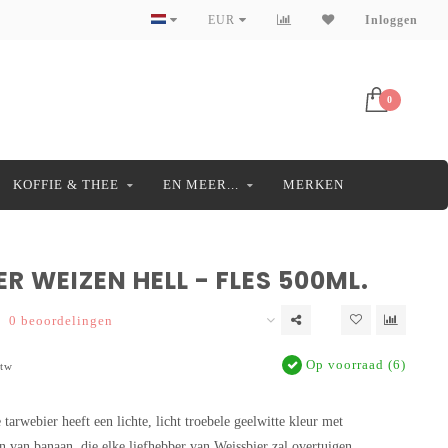
EUR
Inloggen
0
KOFFIE & THEE
EN MEER...
MERKEN
R WEIZEN HELL - FLES 500ML.
0 beoordelingen
Op voorraad (6)
btw
tarwebier heeft een lichte, licht troebele geelwitte kleur met
n van banaan, die elke liefhebber van Weissbier zal overtuigen.