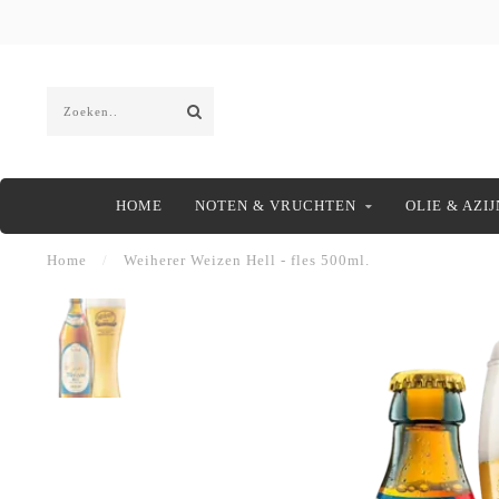
HOME
NOTEN & VRUCHTEN
OLIE & AZIJ
Home
/
Weiherer Weizen Hell - fles 500ml.