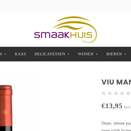
N
KAAS
DELICATESSEN
WIJNEN
BIEREN
VIU MA
€13,95
Incl
Diepe, intense pa
toont wilde brame