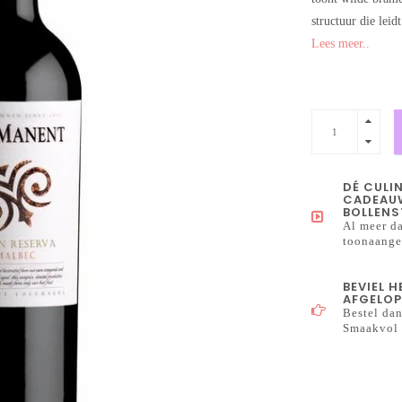
structuur die lei
Lees meer..
DÉ CULI
CADEAUW
BOLLENS
Al meer da
toonaangev
BEVIEL 
AFGELOP
Bestel dan
Smaakvol 