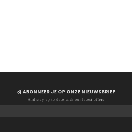
ABONNEER JE OP ONZE NIEUWSBRIEF
And stay up to date with our latest offers