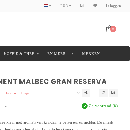
EUR
Inloggen
0
KOFFIE & THEE
EN MEER...
MERKEN
NENT MALBEC GRAN RESERVA
0 beoordelingen
Op voorraad (8)
. btw
arse kleur met aroma's van kruiden, rijpe kersen en mokka. De smaak
n, bosbessen, chocolade. De wijn heeft een stevige maar elegante