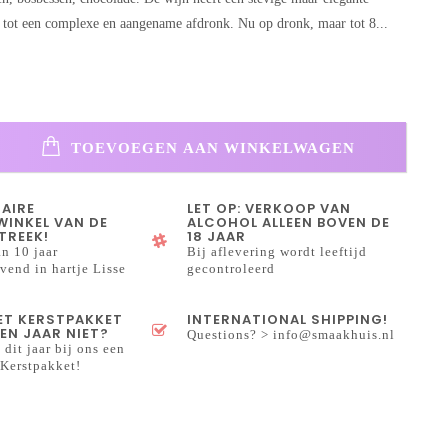
dt tot een complexe en aangename afdronk. Nu op dronk, maar tot 8...
TOEVOEGEN AAN WINKELWAGEN
NAIRE
LET OP: VERKOOP VAN
INKEL VAN DE
ALCOHOL ALLEEN BOVEN DE
TREEK!
18 JAAR
n 10 jaar
Bij aflevering wordt leeftijd
end in hartje Lisse
gecontroleerd
HET KERSTPAKKET
INTERNATIONAL SHIPPING!
EN JAAR NIET?
Questions? >
info@smaakhuis.nl
 dit jaar bij ons een
Kerstpakket!