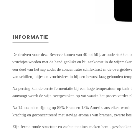
INFORMATIE
De druiven voor deze Reserve komen van 40 tot 50 jaar oude stokken o
vruchtjes worden met de hand geplukt en bij aankomst in de wijnmakerij
een deel van het sap zodat de concentratie schilextract in de overgebl
van schillen, pitjes en vruchtvlees in bij een bewust laag gehouden tem
Na persing kan de eerste fermentatie bij een hoge temperatuur op tank 
aanvangt wordt de wijn overgestoken op vat waarin het proces verder pl
Na 14 maanden rijping op 85% Frans en 15% Amerikaans eiken wordt de
krachtig en geconcentreerd met stevige aroma's van bramen, zwarte bess
Zijn ferme ronde structuur en zachte tannines maken hem - geschonken o