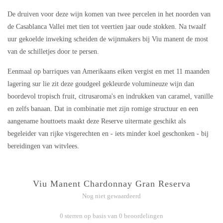
De druiven voor deze wijn komen van twee percelen in het noorden van
de Casablanca Vallei met tien tot veertien jaar oude stokken. Na twaalf
uur gekoelde inweking scheiden de wijnmakers bij Viu manent de most
van de schilletjes door te persen.
Eenmaal op barriques van Amerikaans eiken vergist en met 11 maanden
lagering sur lie zit deze goudgeel gekleurde volumineuze wijn dan
boordevol tropisch fruit, citrusaroma's en indrukken van caramel, vanille
en zelfs banaan. Dat in combinatie met zijn romige structuur en een
aangename houttoets maakt deze Reserve uitermate geschikt als
begeleider van rijke visgerechten en - iets minder koel geschonken - bij
bereidingen van witvlees.
Viu Manent Chardonnay Gran Reserva
Nog niet gewaardeerd
0 sterren op basis van 0 beoordelingen