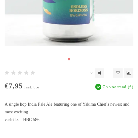
€7,95
Op voorraad (6)
Incl. btw
A single hop India Pale Ale featuring one of Yakima Chief's newest and
most exciting
varieties - HBC 586.