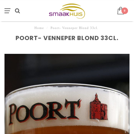
0
Home
/
Poort- Venneper Blond 33cl.
POORT- VENNEPER BLOND 33CL.