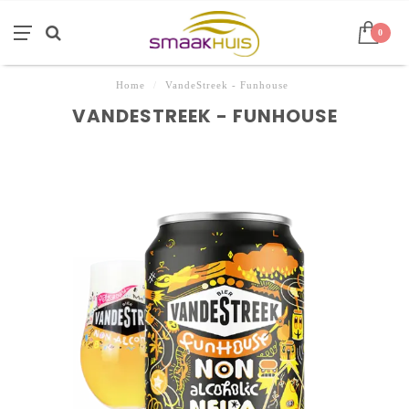
0
Home
/
VandeStreek - Funhouse
VANDESTREEK - FUNHOUSE