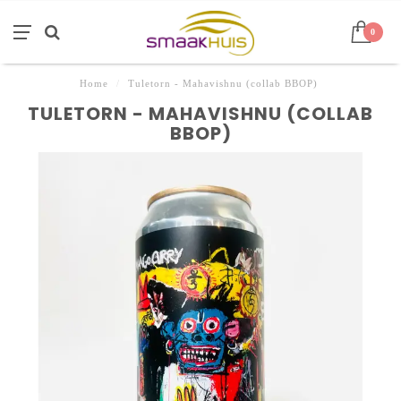
0
Home
/
Tuletorn - Mahavishnu (collab BBOP)
TULETORN - MAHAVISHNU (COLLAB
BBOP)