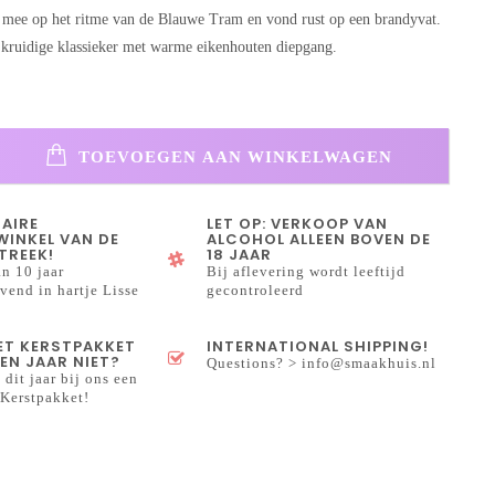
e mee op het ritme van de Blauwe Tram en vond rust op een brandyvat.
n kruidige klassieker met warme eikenhouten diepgang.
TOEVOEGEN AAN WINKELWAGEN
NAIRE
LET OP: VERKOOP VAN
INKEL VAN DE
ALCOHOL ALLEEN BOVEN DE
TREEK!
18 JAAR
n 10 jaar
Bij aflevering wordt leeftijd
end in hartje Lisse
gecontroleerd
HET KERSTPAKKET
INTERNATIONAL SHIPPING!
EN JAAR NIET?
Questions? >
info@smaakhuis.nl
 dit jaar bij ons een
Kerstpakket!