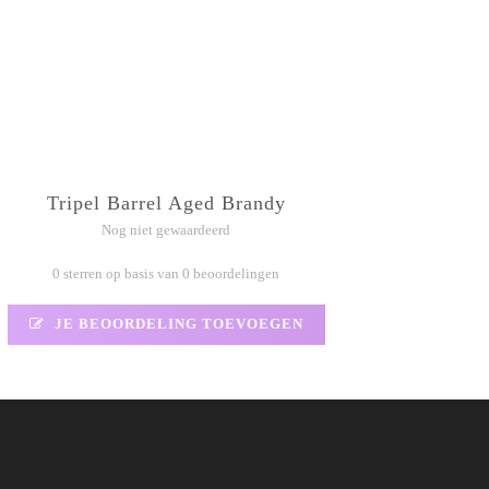
Tripel Barrel Aged Brandy
Nog niet gewaardeerd
0 sterren op basis van 0 beoordelingen
JE BEOORDELING TOEVOEGEN