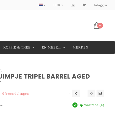
EUR
Inloggen
0
KOFFIE & THEE
EN MEER...
MERKEN
E
UIMPJE TRIPEL BARREL AGED
Y
0 beoordelingen
Op voorraad (4)
btw