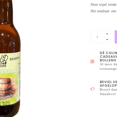
Deze tripel reisd
Het resultaat: ee
DÉ CULI
CADEAUW
BOLLENS
Al meer da
toonaangev
BEVIEL 
AFGELOP
Bestel dan
Smaakvol 