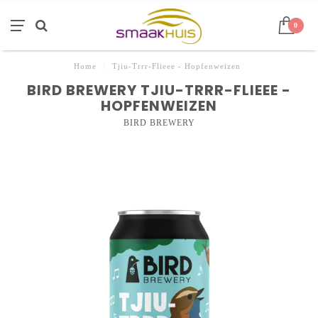
0
Home
/
Tjiu-Trrr-Flieee - Hopfenweizen
BIRD BREWERY TJIU-TRRR-FLIEEE -
HOPFENWEIZEN
BIRD BREWERY