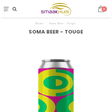
0
Home
/
Soma Beer - Touge
SOMA BEER - TOUGE