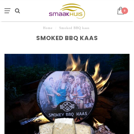
0
Home
/
Smoked BBQ kaas
SMOKED BBQ KAAS