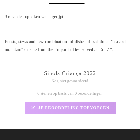
9 maanden op eiken vaten gerijpt.
Roasts, stews and new combinations of dishes of traditional “sea and
mountain” cuisine from the Empordà. Best served at 15-17 ºC.
Sinols Criança 2022
Nog niet gewaardeerd
0 sterren op basis van 0 beoordelingen
JE BEOORDELING TOEVOEGEN