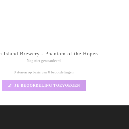
n Island Brewery - Phantom of the Hopera
Nog niet gewaardeerd
0 sterren op basis van 0 beoordelingen
JE BEOORDELING TOEVOEGEN