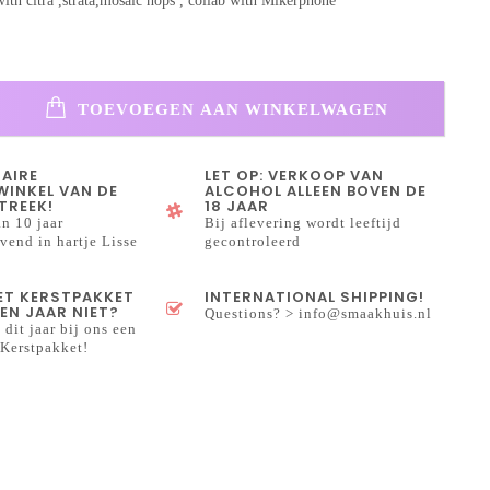
ith citra ,strata,mosaic hops , collab with Mikerphone
TOEVOEGEN AAN WINKELWAGEN
NAIRE
LET OP: VERKOOP VAN
INKEL VAN DE
ALCOHOL ALLEEN BOVEN DE
TREEK!
18 JAAR
n 10 jaar
Bij aflevering wordt leeftijd
end in hartje Lisse
gecontroleerd
HET KERSTPAKKET
INTERNATIONAL SHIPPING!
EN JAAR NIET?
Questions? >
info@smaakhuis.nl
 dit jaar bij ons een
Kerstpakket!