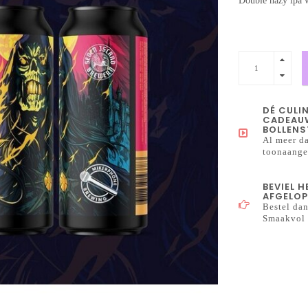
Double hazy ipa w
DÉ CULI
CADEAUW
BOLLENS
Al meer da
toonaangev
BEVIEL 
AFGELOP
Bestel dan
Smaakvol 