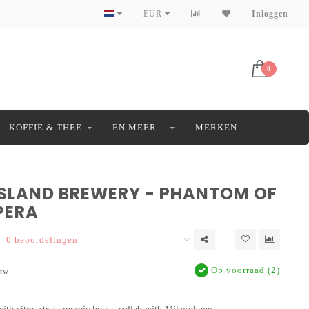
EUR
Inloggen
0
KOFFIE & THEE
EN MEER...
MERKEN
ISLAND BREWERY - PHANTOM OF
PERA
0 beoordelingen
Op voorraad (2)
btw